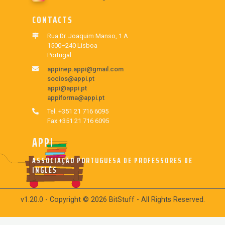
CONTACTS
Rua Dr. Joaquim Manso, 1 A
1500–240 Lisboa
Portugal
appinep.appi@gmail.com
socios@appi.pt
appi@appi.pt
appiforma@appi.pt
Tel. +351 21 716 6095
Fax +351 21 716 6095
APPI
ASSOCIAÇÃO PORTUGUESA DE PROFESSORES DE
INGLÊS
v1.20.0 - Copyright © 2026 BitStuff - All Rights Reserved.